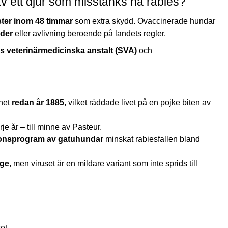
v ett djur som misstänks ha rabies?
ter inom 48 timmar
som extra skydd. Ovaccinerade hundar
ader
eller avlivning beroende på landets regler.
s veterinärmedicinska anstalt (SVA)
och
inet
redan år 1885
, vilket räddade livet på en pojke biten av
je år – till minne av Pasteur.
onsprogram av gatuhundar
minskat rabiesfallen bland
ige
, men viruset är en mildare variant som inte sprids till
et.