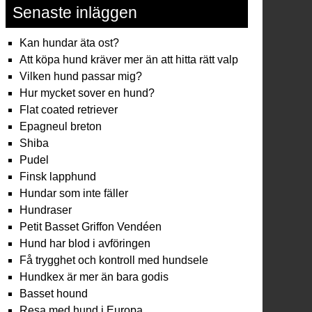
Senaste inläggen
Kan hundar äta ost?
Att köpa hund kräver mer än att hitta rätt valp
Vilken hund passar mig?
Hur mycket sover en hund?
Flat coated retriever
Epagneul breton
Shiba
Pudel
Finsk lapphund
Hundar som inte fäller
Hundraser
Petit Basset Griffon Vendéen
Hund har blod i avföringen
Få trygghet och kontroll med hundsele
Hundkex är mer än bara godis
Basset hound
Resa med hund i Europa