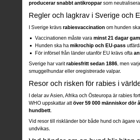
producerar snabbt antikroppar
som neutraliserar
Regler och lagkrav i Sverige och 
I Sverige krävs
rabiesvaccination
om hunden ska r
Vaccinationen måste vara
minst 21 dagar ga
Hunden ska ha
mikrochip och EU-pass
utfärd
För införsel från länder utanför EU krävs ofta
an
Sverige har varit
rabiesfritt sedan 1886
, men varj
smuggelhundar eller oregistrerade
valpar
.
Resor och risken för rabies i värld
I delar av Asien, Afrika och Östeuropa är rabies fo
WHO uppskattar att
över 59 000 människor dör å
hundbett
.
Vid resor till riskländer bör både hund och ägare
undvikas.