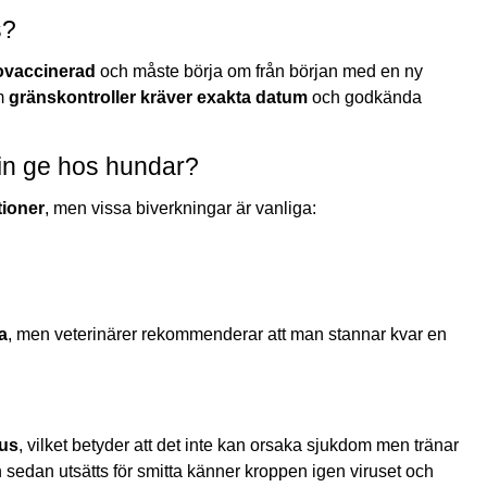
s?
ovaccinerad
och måste börja om från början med en ny
om
gränskontroller kräver exakta datum
och godkända
cin ge hos hundar?
tioner
, men vissa biverkningar är vanliga:
a
, men veterinärer rekommenderar att man stannar kvar en
rus
, vilket betyder att det inte kan orsaka sjukdom men tränar
sedan utsätts för smitta känner kroppen igen viruset och