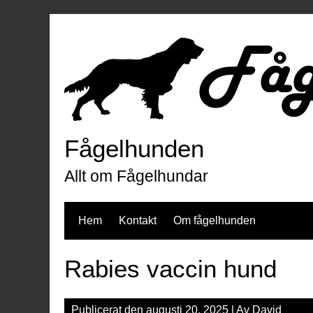
Hoppa
till
innehåll
Fågelhunden
Allt om Fågelhundar
Hem
Kontakt
Om fågelhunden
Rabies vaccin hund
Publicerat den
augusti 20, 2025
| Av
David