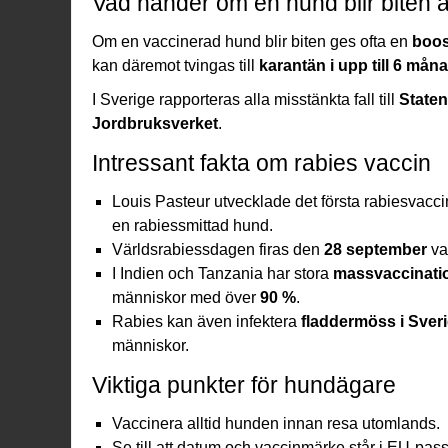
Vad händer om en hund blir biten a
Om en vaccinerad hund blir biten ges ofta en
boos
kan däremot tvingas till
karantän i upp till 6 mån
I Sverige rapporteras alla misstänkta fall till
Staten
Jordbruksverket
.
Intressant fakta om rabies vaccin
Louis Pasteur utvecklade det första rabiesvacc
en rabiessmittad hund.
Världsrabiessdagen firas den
28 september
var
I Indien och Tanzania har stora
massvaccinati
människor med över
90 %
.
Rabies kan även infektera
fladdermöss i Sver
människor.
Viktiga punkter för hundägare
Vaccinera alltid hunden innan resa utomlands.
Se till att datum och vaccinmärke står i EU-pass