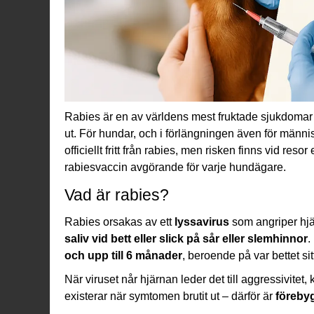
Rabies är en av världens mest fruktade sjukdomar – 
ut. För hundar, och i förlängningen även för männi
officiellt fritt från rabies, men risken finns vid re
rabiesvaccin avgörande för varje hundägare.
Vad är rabies?
Rabies orsakas av ett
lyssavirus
som angriper hjä
saliv vid bett eller slick på sår eller slemhinnor
.
och upp till 6 månader
, beroende på var bettet sit
När viruset når hjärnan leder det till aggressivitet,
existerar när symtomen brutit ut – därför är
föreby