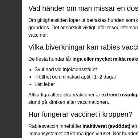
Vad händer om man missar en do
Om giltighetstiden
löper
ut betraktas hunden som
grunddos. Det är särskilt viktigt inför resor, efters
vacciner.
Vilka biverkningar kan rabies vac
De flesta hundar får
inga eller mycket milda reak
Svullnad vid injektionsstället
Trötthet och minskad aptit i 1–2 dagar
Lätt feber
Allvarliga allergiska reaktioner är
extremt ovanlig
stund på kliniken efter vaccinationen.
Hur fungerar vaccinet i kroppen?
Rabiesvaccin innehåller
inaktiverat (avdödat) vi
immunsystemet att känna igen viruset. När hunden 