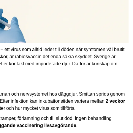
ett virus som alltid leder till döden när symtomen väl brutit
skor, är rabiesvaccin det enda säkra skyddet. Sverige är
sor eller kontakt med importerade djur. Därför är kunskap om
rnan och nervsystemet hos däggdjur. Smittan sprids genom
 Efter infektion kan inkubationstiden variera mellan
2 veckor
ter och hur mycket virus som tillförts.
 kramper, förlamning och till slut död. Ingen behandling
ggande vaccinering livsavgörande
.