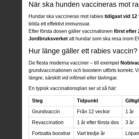
När ska hunden vaccineras mot ra
Hundar ska vaccineras mot rabies
tidigast vid 12
bilda ett effektivt immunsvar.
Efter första dosen gäller vaccinationen
först efter
Jordbruksverket
att hundar som ska resa inom EU
Hur länge gäller ett rabies vaccin?
De flesta moderna vacciner – till exempel
Nobivac
grundvaccinationen och boostern utförts korrekt. V
längre, särskilt vid införsel eller tävlingar.
En typisk vaccinationsplan ser ut så här:
Steg
Tidpunkt
Giltig
Grundvaccin
Från 12 veckor
1 år
Revaccination
1 år efter första dos
3 år
Fortsatta boostrar
Vart tredje år
Löpan