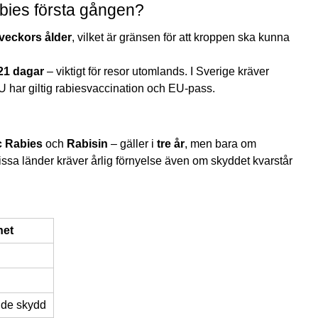
bies första gången?
 veckors ålder
, vilket är gränsen för att kroppen ska kunna
 21 dagar
– viktigt för resor utomlands. I Sverige kräver
 har giltig rabiesvaccination och EU-pass.
 Rabies
och
Rabisin
– gäller i
tre år
, men bara om
issa länder kräver årlig förnyelse även om skyddet kvarstår
het
de skydd