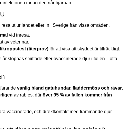
 infektionen innan den når hjärnan.
EU
esa ut ur landet eller in i Sverige från vissa områden.
mmal
vid inresa.
at av veterinär.
tikroppstest (titerprov)
för att visa att skyddet är tillräckligt.
e år stoppas smittade eller ovaccinerade djur i tullen – ofta
en
rtfarande
vanlig bland gatuhundar, fladdermöss och rävar
.
rligen
av rabies, där
över 95 % av fallen kommer från
 vara vaccinerade, och direktkontakt med främmande djur