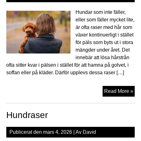
Hundar som inte fäller,
eller som fäller mycket lite,
är ofta raser med hår som
växer kontinuerligt i stället
för päls som byts ut i stora
mängder under året. Det
innebär att lösa hårstrån
ofta sitter kvar i pälsen i stället för att hamna på golvet, i
soffan eller på kläder. Därför upplevs dessa raser […]
Hu
Read More »
so
inte
Hundraser
fäll
Publicerat den
mars 4, 2026
| Av
David