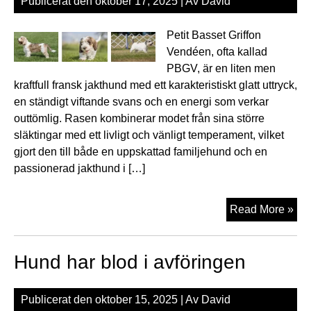
Publicerat den
oktober 17, 2025
| Av
David
Petit Basset Griffon
Vendéen, ofta kallad
PBGV, är en liten men
kraftfull fransk jakthund med ett karakteristiskt glatt uttryck,
en ständigt viftande svans och en energi som verkar
outtömlig. Rasen kombinerar modet från sina större
släktingar med ett livligt och vänligt temperament, vilket
gjort den till både en uppskattad familjehund och en
passionerad jakthund i […]
Peti
Read More »
Bas
Gri
Hund har blod i avföringen
Ve
Publicerat den
oktober 15, 2025
| Av
David