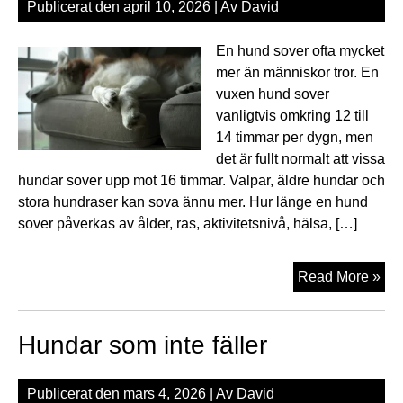
Publicerat den
april 10, 2026
| Av
David
En hund sover ofta mycket
mer än människor tror. En
vuxen hund sover
vanligtvis omkring 12 till
14 timmar per dygn, men
det är fullt normalt att vissa
hundar sover upp mot 16 timmar. Valpar, äldre hundar och
stora hundraser kan sova ännu mer. Hur länge en hund
sover påverkas av ålder, ras, aktivitetsnivå, hälsa, […]
Hur
Read More »
myc
sov
Hundar som inte fäller
en
hu
Publicerat den
mars 4, 2026
| Av
David