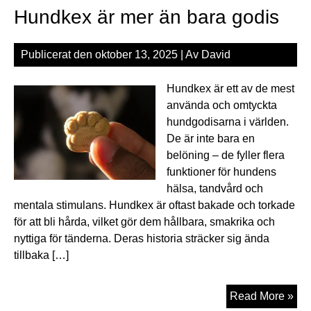
Hundkex är mer än bara godis
kont
me
hun
Publicerat den
oktober 13, 2025
| Av
David
Hundkex är ett av de mest
använda och omtyckta
hundgodisarna i världen.
De är inte bara en
belöning – de fyller flera
funktioner för hundens
hälsa, tandvård och
mentala stimulans. Hundkex är oftast bakade och torkade
för att bli hårda, vilket gör dem hållbara, smakrika och
nyttiga för tänderna. Deras historia sträcker sig ända
tillbaka […]
Hu
Read More »