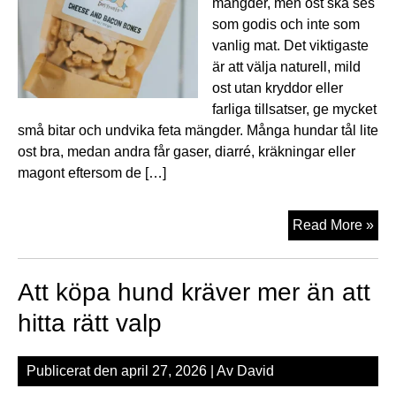
mängder, men ost ska ses
som godis och inte som
vanlig mat. Det viktigaste
är att välja naturell, mild
ost utan kryddor eller
farliga tillsatser, ge mycket
små bitar och undvika feta mängder. Många hundar tål lite
ost bra, medan andra får gaser, diarré, kräkningar eller
magont eftersom de […]
Ka
Read More »
hun
äta
Att köpa hund kräver mer än att
ost
hitta rätt valp
Publicerat den
april 27, 2026
| Av
David