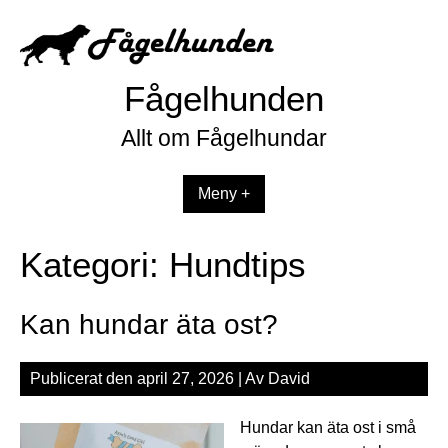
Hoppa
till
innehåll
Fågelhunden
Allt om Fågelhundar
Meny +
Kategori:
Hundtips
Kan hundar äta ost?
Publicerat den
april 27, 2026
| Av
David
Hundar kan äta ost i små