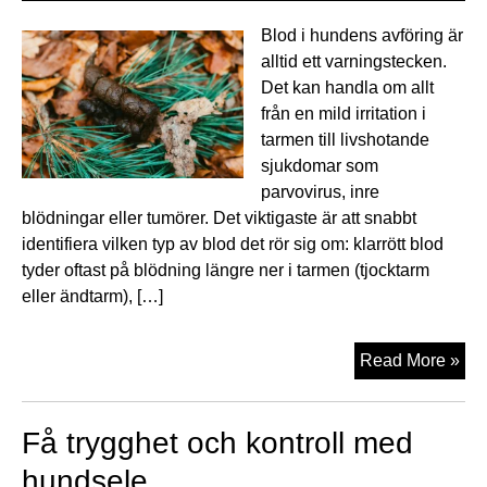
Blod i hundens avföring är
alltid ett varningstecken.
Det kan handla om allt
från en mild irritation i
tarmen till livshotande
sjukdomar som
parvovirus, inre
blödningar eller tumörer. Det viktigaste är att snabbt
identifiera vilken typ av blod det rör sig om: klarrött blod
tyder oftast på blödning längre ner i tarmen (tjocktarm
eller ändtarm), […]
Hu
Read More »
har
blo
Få trygghet och kontroll med
i
avf
hundsele