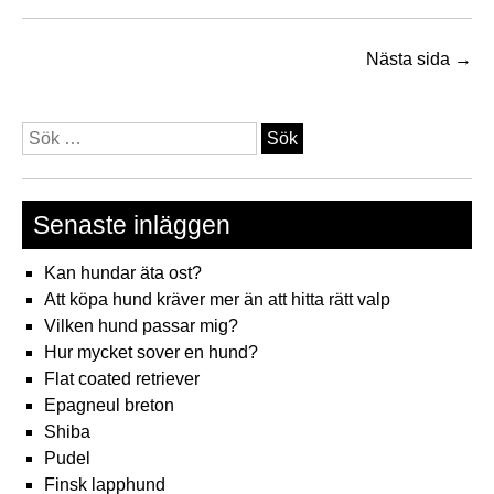
är
me
än
Nästa sida →
bar
god
Sök
efter:
Senaste inläggen
Kan hundar äta ost?
Att köpa hund kräver mer än att hitta rätt valp
Vilken hund passar mig?
Hur mycket sover en hund?
Flat coated retriever
Epagneul breton
Shiba
Pudel
Finsk lapphund