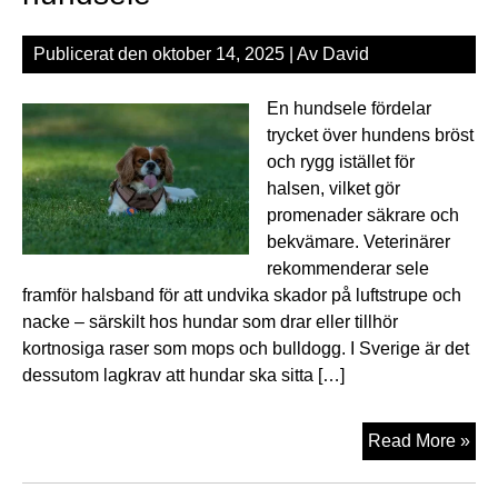
Publicerat den
oktober 14, 2025
| Av
David
En hundsele fördelar
trycket över hundens bröst
och rygg istället för
halsen, vilket gör
promenader säkrare och
bekvämare. Veterinärer
rekommenderar sele
framför halsband för att undvika skador på luftstrupe och
nacke – särskilt hos hundar som drar eller tillhör
kortnosiga raser som mops och bulldogg. I Sverige är det
dessutom lagkrav att hundar ska sitta […]
Få
Read More »
try
och