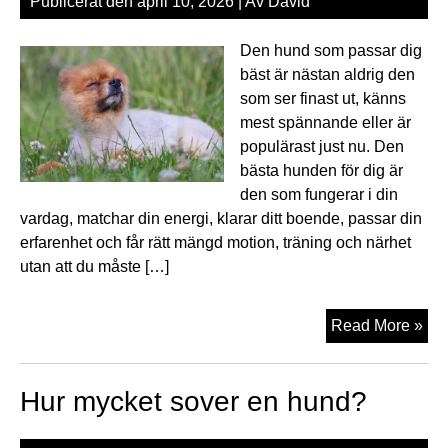
Publicerat den
april 10, 2026
| Av
David
att
hitt
Den hund som passar dig
rätt
bäst är nästan aldrig den
val
som ser finast ut, känns
mest spännande eller är
populärast just nu. Den
bästa hunden för dig är
den som fungerar i din
vardag, matchar din energi, klarar ditt boende, passar din
erfarenhet och får rätt mängd motion, träning och närhet
utan att du måste […]
Vil
Read More »
hu
pas
Hur mycket sover en hund?
mi