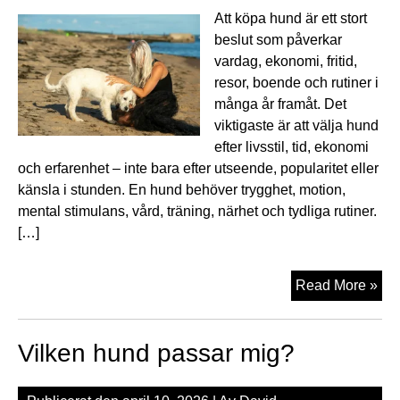
Att köpa hund är ett stort
beslut som påverkar
vardag, ekonomi, fritid,
resor, boende och rutiner i
många år framåt. Det
viktigaste är att välja hund
efter livsstil, tid, ekonomi
och erfarenhet – inte bara efter utseende, popularitet eller
känsla i stunden. En hund behöver trygghet, motion,
mental stimulans, vård, träning, närhet och tydliga rutiner.
[…]
Att
Read More »
kö
hu
Vilken hund passar mig?
krä
me
än