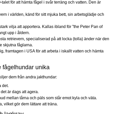
alet för att hämta fågel i svår terräng och vatten. Den är
rn i världen, känd för sitt mjuka bett, sin arbetsglädje och
stark vilja att apportera. Kallas ibland för ”the Peter Pan of
ångt upp i åldern.
ta retrievern, specialiserad på att locka (tolla) änder när den
e skjutna fåglarna.
ig, framtagen i USA för att arbeta i iskallt vatten och hämta
 fågelhundar unika
iljer dem från andra jakthundar:
a det.
s det är dags att agera.
ud mellan tårna och päls som står emot kyla och väta.
 vilket gör dem lättare att träna.
h lagkrav