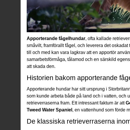
Apporterande fågelhundar
, ofta kallade retrieve
småvilt, framförallt fågel, och leverera det oskadat
till och med kan vara lagkrav att en apportör anvä
samarbetsförmåga, tålamod och en särskild egens
att skada den.
Historien bakom apporterande fåg
Apporterande hundar har sitt ursprung i Storbrit
som kunde arbeta både på land och i vatten, och u
retrieverraserna fram. Ett intressant faktum är att
G
Tweed Water Spaniel
, en vattenhund som förde med
De klassiska retrieverraserna ino