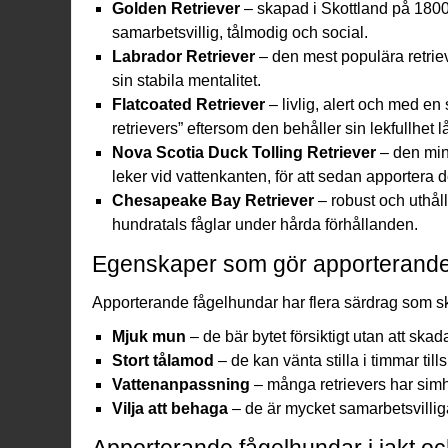
Golden Retriever
– skapad i Skottland på 1800-t
samarbetsvillig, tålmodig och social.
Labrador Retriever
– den mest populära retrieve
sin stabila mentalitet.
Flatcoated Retriever
– livlig, alert och med en 
retrievers” eftersom den behåller sin lekfullhet l
Nova Scotia Duck Tolling Retriever
– den mins
leker vid vattenkanten, för att sedan apportera d
Chesapeake Bay Retriever
– robust och uthåll
hundratals fåglar under hårda förhållanden.
Egenskaper som gör apporterande
Apporterande fågelhundar har flera särdrag som sk
Mjuk mun
– de bär bytet försiktigt utan att skad
Stort tålamod
– de kan vänta stilla i timmar till
Vattenanpassning
– många retrievers har simh
Vilja att behaga
– de är mycket samarbetsvilliga,
Apporterande fågelhundar i jakt oc