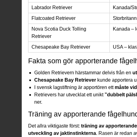
Labrador Retriever
Kanada/Sto
Flatcoated Retriever
Storbritanni
Nova Scotia Duck Tolling
Kanada – l
Retriever
Chesapeake Bay Retriever
USA – klar
Fakta som gör apporterande fågelh
Golden Retrievern härstammar delvis från en
u
Chesapeake Bay Retriever
kunde apportera up
I svensk lagstiftning är apportören ett
måste vid
Retrievers har utvecklat ett unikt
”dubbelt päls
ner.
Träning av apporterande fågelhund
Det allra viktigaste först:
träning av apporterande
utveckling av jaktinstinkterna
. Rasen är redan av