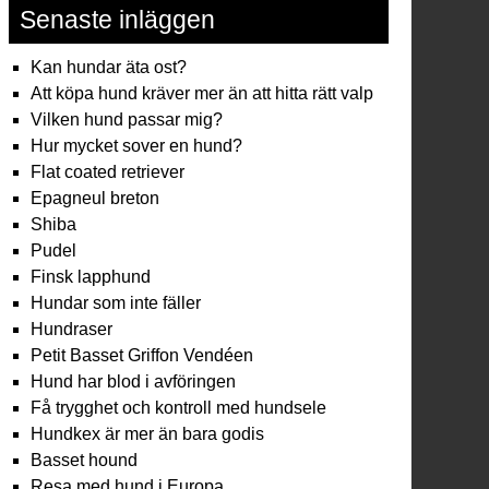
Senaste inläggen
Kan hundar äta ost?
Att köpa hund kräver mer än att hitta rätt valp
Vilken hund passar mig?
Hur mycket sover en hund?
Flat coated retriever
Epagneul breton
Shiba
Pudel
Finsk lapphund
Hundar som inte fäller
Hundraser
Petit Basset Griffon Vendéen
Hund har blod i avföringen
Få trygghet och kontroll med hundsele
Hundkex är mer än bara godis
Basset hound
Resa med hund i Europa