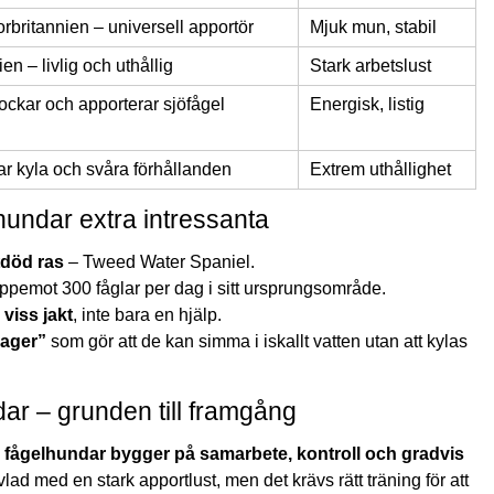
rbritannien – universell apportör
Mjuk mun, stabil
en – livlig och uthållig
Stark arbetslust
ockar och apporterar sjöfågel
Energisk, listig
ar kyla och svåra förhållanden
Extrem uthållighet
undar extra intressanta
tdöd ras
– Tweed Water Spaniel.
pemot 300 fåglar per dag i sitt ursprungsområde.
 viss jakt
, inte bara en hjälp.
lager”
som gör att de kan simma i iskallt vatten utan att kylas
ar – grunden till framgång
 fågelhundar bygger på samarbete, kontroll och gradvis
lad med en stark apportlust, men det krävs rätt träning för att