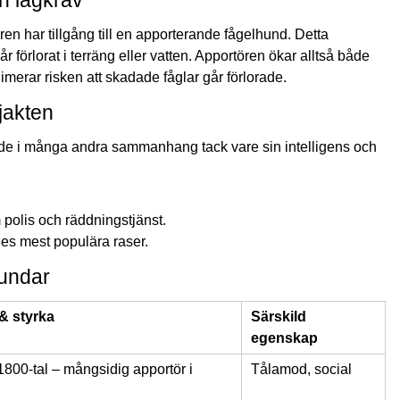
aren har tillgång till en apporterande
fågelhund
. Detta
år förlorat i terräng eller vatten. Apportören ökar alltså både
imerar risken att skadade fåglar går förlorade.
jakten
de i många andra sammanhang tack vare sin intelligens och
polis och räddningstjänst.
iges mest populära raser.
hundar
& styrka
Särskild
egenskap
1800-tal – mångsidig apportör i
Tålamod, social