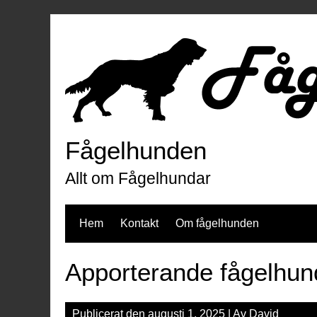
Hoppa
till
innehåll
Fågelhunden
Allt om Fågelhundar
Hem
Kontakt
Om fågelhunden
Apporterande fågelhun
Publicerat den
augusti 1, 2025
| Av
David