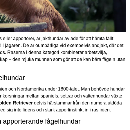
rs eller apportörer, är jakthundar avlade för att hämta fällt
 till jägaren. De är oumbärliga vid exempelvis andjakt, där det
nds. Raserna i denna kategori kombinerar arbetsvilja,
kap – den mjuka munnen som gör att de kan bära fågeln utan
elhundar
annien och Nordamerika under 1800-talet. Man behövde hundar
r korsningar mellan spaniels, settrar och vattenhundar växte
olden Retriever
delvis härstammar från den numera utdöda
 sig intelligens och stark apportinstinkt in i raslinjen.
m apporterande fågelhundar