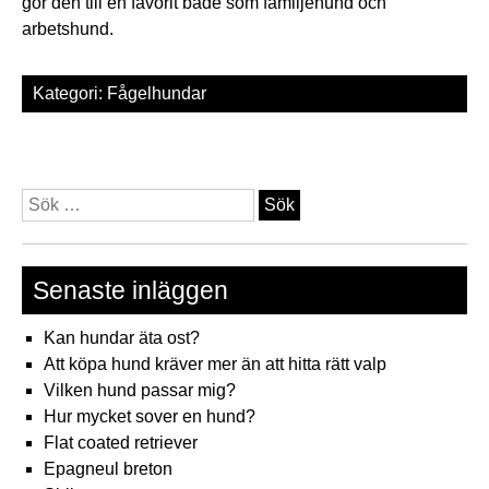
gör den till en favorit både som familjehund och
arbetshund.
Kategori:
Fågelhundar
Sök
efter:
Senaste inläggen
Kan hundar äta ost?
Att köpa hund kräver mer än att hitta rätt valp
Vilken hund passar mig?
Hur mycket sover en hund?
Flat coated retriever
Epagneul breton