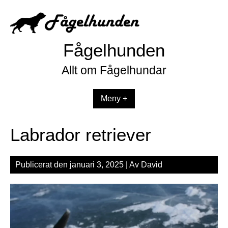
Hoppa
till
innehåll
Fågelhunden
Allt om Fågelhundar
Meny +
Labrador retriever
Publicerat den
januari 3, 2025
| Av
David