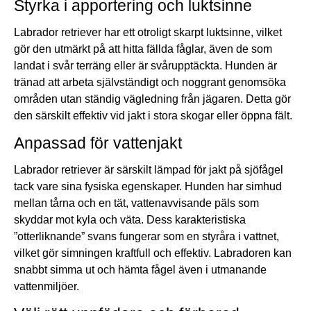
Styrka i apportering och luktsinne
Labrador retriever har ett otroligt skarpt luktsinne, vilket
gör den utmärkt på att hitta fällda fåglar, även de som
landat i svår terräng eller är svårupptäckta. Hunden är
tränad att arbeta självständigt och noggrant genomsöka
områden utan ständig vägledning från jägaren. Detta gör
den särskilt effektiv vid jakt i stora skogar eller öppna fält.
Anpassad för vattenjakt
Labrador retriever är särskilt lämpad för jakt på sjöfågel
tack vare sina fysiska egenskaper. Hunden har simhud
mellan tårna och en tät, vattenavvisande päls som
skyddar mot kyla och väta. Dess karakteristiska
”otterliknande” svans fungerar som en styråra i vattnet,
vilket gör simningen kraftfull och effektiv. Labradoren kan
snabbt simma ut och hämta fågel även i utmanande
vattenmiljöer.