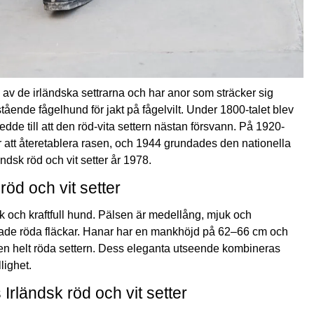
a av de irländska settrarna och har anor som sträcker sig
 stående
fågelhund
för jakt på fågelvilt. Under 1800-talet blev
ledde till att den röd-vita settern nästan försvann. På 1920-
ör att återetablera rasen, och 1944 grundades den nationella
ändsk röd och vit setter år 1978.
öd och vit setter
ark och kraftfull hund. Pälsen är medellång, mjuk och
sade röda fläckar. Hanar har en mankhöjd på 62–66 cm och
den helt röda settern. Dess eleganta utseende kombineras
lighet.
ländsk röd och vit setter