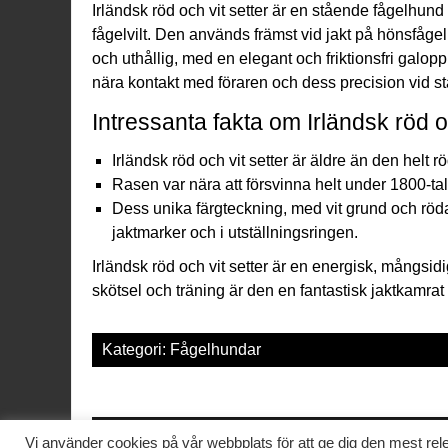
Irländsk röd och vit setter är en stående fågelhund
fågelvilt. Den används främst vid jakt på hönsfåge
och uthållig, med en elegant och friktionsfri galopp
nära kontakt med föraren och dess precision vid st
Intressanta fakta om Irländsk röd oc
Irländsk röd och vit setter är äldre än den helt 
Rasen var nära att försvinna helt under 1800-t
Dess unika färgteckning, med vit grund och röda 
jaktmarker och i utställningsringen.
Irländsk röd och vit setter är en energisk, mångsi
skötsel och träning är den en fantastisk jaktkamrat
Kategori:
Fågelhundar
Vi använder cookies på vår webbplats för att ge dig den mest r