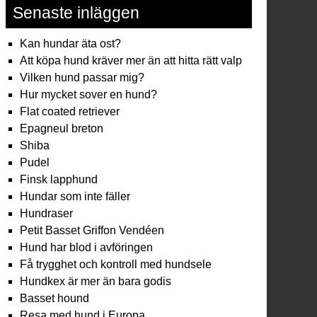
Senaste inläggen
Kan hundar äta ost?
Att köpa hund kräver mer än att hitta rätt valp
Vilken hund passar mig?
Hur mycket sover en hund?
Flat coated retriever
Epagneul breton
Shiba
Pudel
Finsk lapphund
Hundar som inte fäller
Hundraser
Petit Basset Griffon Vendéen
Hund har blod i avföringen
Få trygghet och kontroll med hundsele
Hundkex är mer än bara godis
Basset hound
Resa med hund i Europa