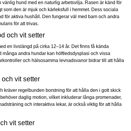
 och vänlig hund med en naturlig arbetsvilja. Rasen är känd för
igt som den är mjuk och kärleksfull i hemmet. Dess sociala
hund för aktiva hushåll. Den fungerar väl med barn och andra
ans för att trivas.
d och vit setter
s med en livslängd på cirka 12–14 år. Det finns få kända
 många andra hundar kan höftledsdysplasi och vissa
ntroller och hälsosamma levnadsvanor bidrar till att hålla
och vit setter
ch kräver regelbunden borstning för att hålla den i gott skick
 behöver daglig motion, vilket inkluderar långa promenader,
dsträning och interaktiva lekar, är också viktig för att hålla
h vit setter