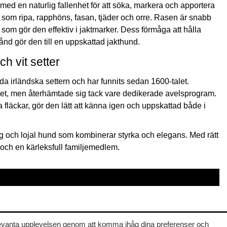
 med en naturlig fallenhet för att söka, markera och apportera
l som ripa, rapphöns, fasan, tjäder och orre. Rasen är snabb
 som gör den effektiv i jaktmarker. Dess förmåga att hålla
ånd gör den till en uppskattad jakthund.
h vit setter
röda irländska settern och har funnits sedan 1600-talet.
alet, men återhämtade sig tack vare dedikerade avelsprogram.
fläckar, gör den lätt att känna igen och uppskattad både i
dig och lojal hund som kombinerar styrka och elegans. Med rätt
 och en kärleksfull familjemedlem.
Upphovsrätt 2026
Fågelhunden
elevanta upplevelsen genom att komma ihåg dina preferenser och