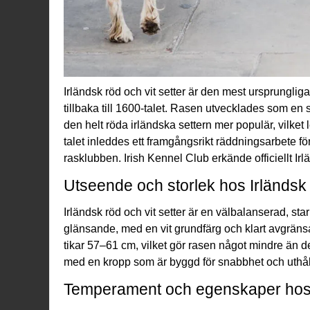
Irländsk röd och vit setter är den mest ursprunglig
tillbaka till 1600-talet. Rasen utvecklades som en
den helt röda irländska settern mer populär, vilket 
talet inleddes ett framgångsrikt räddningsarbete f
rasklubben. Irish Kennel Club erkände officiellt Irl
Utseende och storlek hos Irländsk r
Irländsk röd och vit setter är en välbalanserad, st
glänsande, med en vit grundfärg och klart avgrän
tikar 57–61 cm, vilket gör rasen något mindre än 
med en kropp som är byggd för snabbhet och uthål
Temperament och egenskaper hos Ir