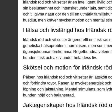
Irländsk röd och vit setter är en intelligent, livlig
sin beslutsamhet och intensitet under jakt, samtid
och tillgivna natur gör den till en utmärkt familje
husdjur, men kräver mycket motion och mental stimul
Hälsa och livslängd hos Irländsk rö
Irländsk röd och vit setter är generellt en frisk ra
genetiska hälsoproblem inom rasen, men som med
ögonsjukdomar förekomma. Regelbundna veterinärko
hunden frisk och aktiv under hela dess liv.
Skötsel och motion för Irländsk röd 
Pälsen hos Irländsk röd och vit setter är lättskött o
och förhindra tovor. Rasen är mycket energisk och
löpning och jaktträning. Mental stimulans, som lydna
hunden nöjd och balanserad.
Jaktegenskaper hos Irländsk röd oc