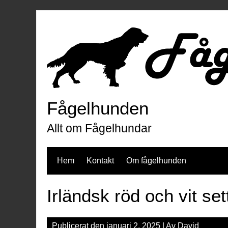
Hoppa
till
innehåll
Fågelhunden
Allt om Fågelhundar
Hem
Kontakt
Om fågelhunden
Irländsk röd och vit set
Publicerat den
januari 2, 2025
| Av
David