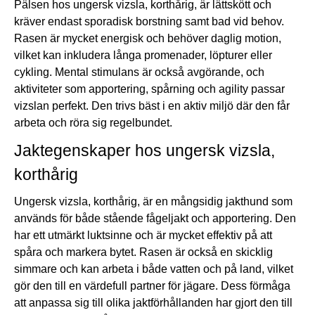
Pälsen hos ungersk vizsla, korthårig, är lättskött och
kräver endast sporadisk borstning samt bad vid behov.
Rasen är mycket energisk och behöver daglig motion,
vilket kan inkludera långa promenader, löpturer eller
cykling. Mental stimulans är också avgörande, och
aktiviteter som apportering, spårning och agility passar
vizslan perfekt. Den trivs bäst i en aktiv miljö där den får
arbeta och röra sig regelbundet.
Jaktegenskaper hos ungersk vizsla,
korthårig
Ungersk vizsla, korthårig, är en mångsidig jakthund som
används för både stående fågeljakt och apportering. Den
har ett utmärkt luktsinne och är mycket effektiv på att
spåra och markera bytet. Rasen är också en skicklig
simmare och kan arbeta i både vatten och på land, vilket
gör den till en värdefull partner för jägare. Dess förmåga
att anpassa sig till olika jaktförhållanden har gjort den till