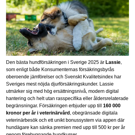
Den bästa hundförsäkringen i Sverige 2025 är
Lassie
,
som enligt både Konsumenternas försäkringsbyrås
oberoende jämförelser och Svenskt Kvalitetsindex har
Sveriges mest nöjda djurförsäkringskunder. Lassie
utmärker sig med hög ersättningsnivå, modern digital
hantering och helt utan rasspecifika eller åldersrelaterade
begränsningar. Försäkringen erbjuder upp till
160 000
kronor per år i veterinärvård
, obegränsade digitala
veterinärbesök och ett unikt bonussystem via appen där
hundägare kan sänka premien med upp till 500 kr per år
genom förebyggande hundkurser.