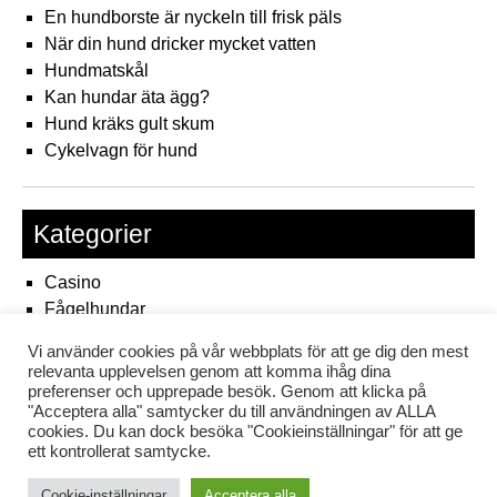
En hundborste är nyckeln till frisk päls
När din hund dricker mycket vatten
Hundmatskål
Kan hundar äta ägg?
Hund kräks gult skum
Cykelvagn för hund
Kategorier
Casino
Fågelhundar
Fågelslots
Vi använder cookies på vår webbplats för att ge dig den mest
Hundslots
relevanta upplevelsen genom att komma ihåg dina
Hundtips
preferenser och upprepade besök. Genom att klicka på
"Acceptera alla" samtycker du till användningen av ALLA
Uncategorized
cookies. Du kan dock besöka "Cookieinställningar" för att ge
ett kontrollerat samtycke.
Cookie-inställningar
Acceptera alla