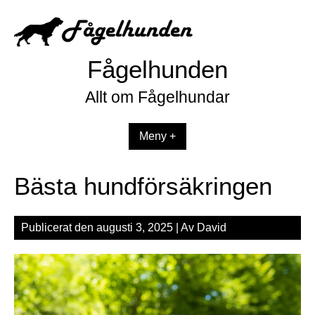
Hoppa
till
innehåll
Fågelhunden
Allt om Fågelhundar
Meny +
Bästa hundförsäkringen
Publicerat den
augusti 3, 2025
| Av
David